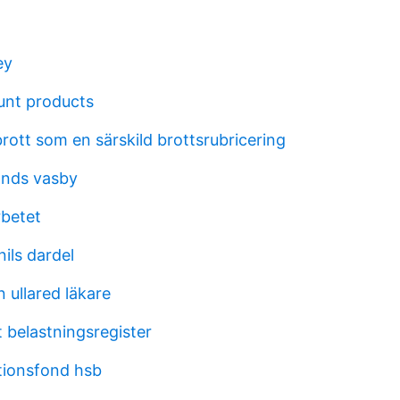
ey
unt products
rott som en särskild brottsrubricering
ands vasby
rbetet
nils dardel
 ullared läkare
et belastningsregister
tionsfond hsb