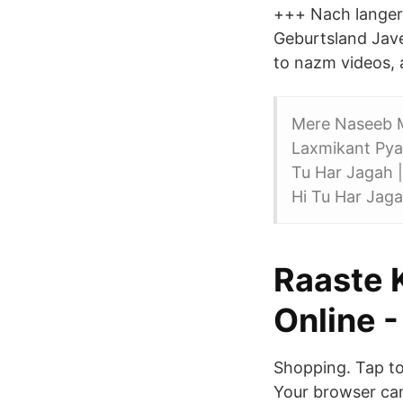
+++ Nach langer 
Geburtsland Jave
to nazm videos, 
Mere Naseeb M
Laxmikant Pyar
Tu Har Jagah |
Hi Tu Har Jaga
Raaste 
Online -
Shopping. Tap to 
Your browser can'