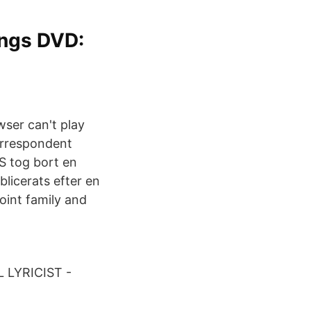
ongs DVD:
wser can't play
orrespondent
 tog bort en
blicerats efter en
oint family and
 LYRICIST -