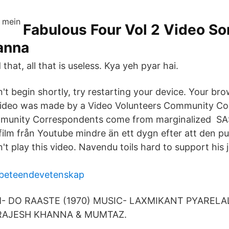
Fabulous Four Vol 2 Video S
anna
that, all that is useless. Kya yeh pyar hai.
't begin shortly, try restarting your device. Your bro
s video was made by a Video Volunteers Community C
munity Correspondents come from marginalized SAS
film från Youtube mindre än ett dygn efter att den pu
t play this video. Navendu toils hard to support his j
t beteendevetenskap
LM- DO RAASTE (1970) MUSIC- LAXMIKANT PYARELAL
RAJESH KHANNA & MUMTAZ.