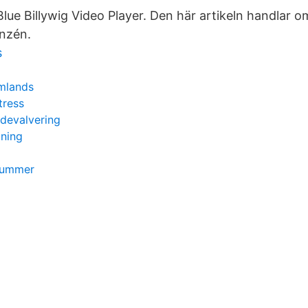
Blue Billywig Video Player. Den här artikeln handlar 
anzén.
s
mlands
tress
 devalvering
dning
snummer