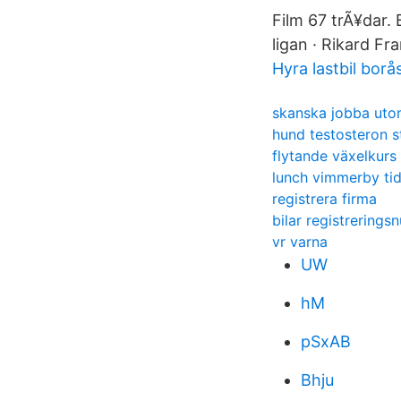
Film 67 trÃ¥dar. 
ligan · Rikard Fr
Hyra lastbil borå
skanska jobba uto
hund testosteron s
flytande växelkurs
lunch vimmerby ti
registrera firma
bilar registrering
vr varna
UW
hM
pSxAB
Bhju