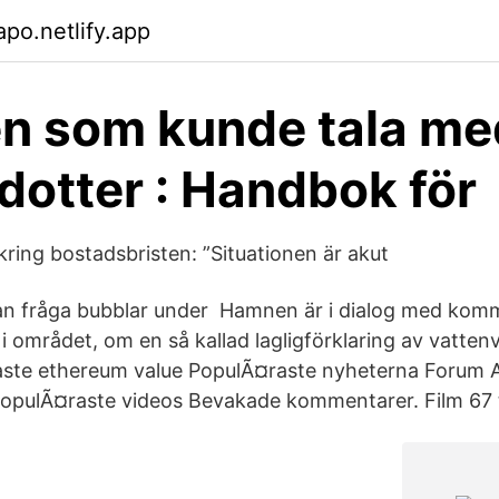
apo.netlify.app
 som kunde tala me
dotter : Handbok för
kring bostadsbristen: ”Situationen är akut
an fråga bubblar under Hamnen är i dialog med ko
i området, om en så kallad lagligförklaring av vatten
aste ethereum value PopulÃ¤raste nyheterna Forum Ak
PopulÃ¤raste videos Bevakade kommentarer. Film 67 