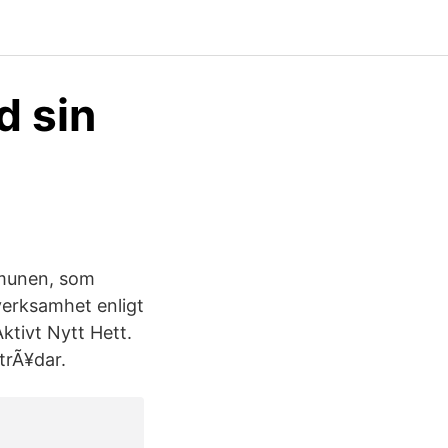
d sin
mmunen, som
verksamhet enligt
tivt Nytt Hett.
trÃ¥dar.