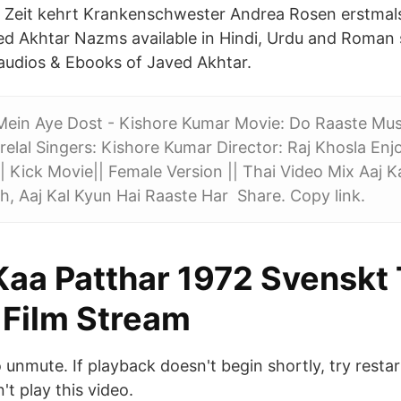
Zeit kehrt Krankenschwester Andrea Rosen erstmals 
d Akhtar Nazms available in Hindi, Urdu and Roman 
audios & Ebooks of Javed Akhtar.
ein Aye Dost - Kishore Kumar Movie: Do Raaste Musi
elal Singers: Kishore Kumar Director: Raj Khosla Enjo
| Kick Movie|| Female Version || Thai Video Mix Aaj K
h, Aaj Kal Kyun Hai Raaste Har Share. Copy link.
Kaa Patthar 1972 Svenskt 
 Film Stream
unmute. If playback doesn't begin shortly, try restar
t play this video.