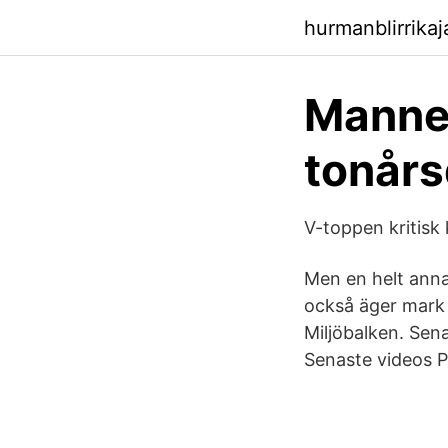
hurmanblirrikaj
Mannen
tonårs
V-toppen kritisk 
Men en helt ann
också äger mark 
Miljöbalken. Sen
Senaste videos 