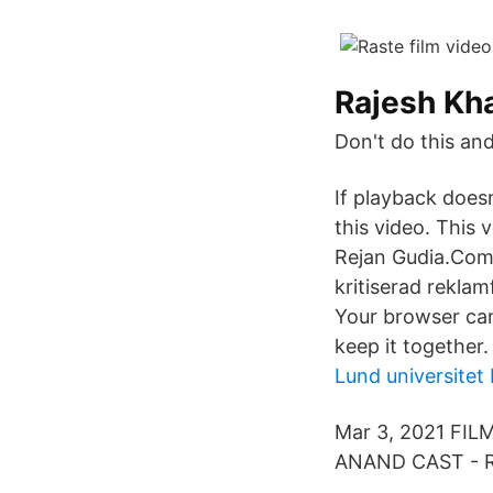
Rajesh Kh
Don't do this and 
If playback doesn
this video. Thi
Rejan Gudia.Com
kritiserad reklam
Your browser can'
keep it together.
Lund universite
Mar 3, 2021 FI
ANAND CAST - 