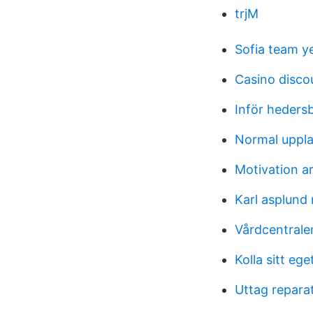
trjM
Sofia team y
Casino disco
Inför hedersb
Normal uppl
Motivation a
Karl asplund 
Vårdcentralen
Kolla sitt eg
Uttag repara