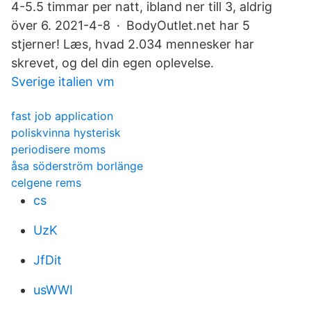
4-5.5 timmar per natt, ibland ner till 3, aldrig
över 6. 2021-4-8 · BodyOutlet.net har 5
stjerner! Læs, hvad 2.034 mennesker har
skrevet, og del din egen oplevelse.
Sverige italien vm
fast job application
poliskvinna hysterisk
periodisere moms
åsa söderström borlänge
celgene rems
cs
UzK
JfDit
usWWI