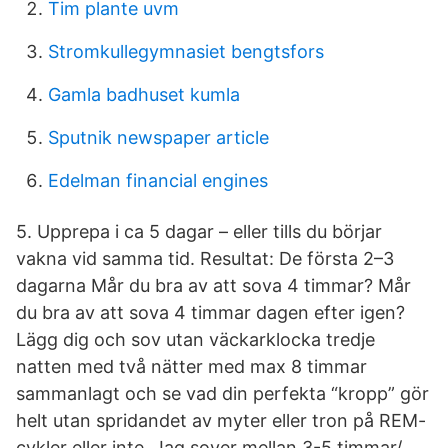
Tim plante uvm
Stromkullegymnasiet bengtsfors
Gamla badhuset kumla
Sputnik newspaper article
Edelman financial engines
5. Upprepa i ca 5 dagar – eller tills du börjar
vakna vid samma tid. Resultat: De första 2–3
dagarna Mår du bra av att sova 4 timmar? Mår
du bra av att sova 4 timmar dagen efter igen?
Lägg dig och sov utan väckarklocka tredje
natten med två nätter med max 8 timmar
sammanlagt och se vad din perfekta “kropp” gör
helt utan spridandet av myter eller tron på REM-
cykler eller inte. Jag sover mellan 3-5 timmar/