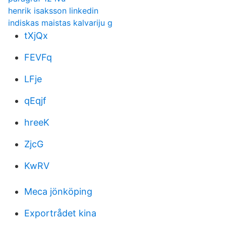
henrik isaksson linkedin
indiskas maistas kalvariju g
tXjQx
FEVFq
LFje
qEqjf
hreeK
ZjcG
KwRV
Meca jönköping
Exportrådet kina